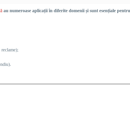
că
au numeroase aplicații în diferite domenii și sunt esențiale pentru
, reclame);
endiu).