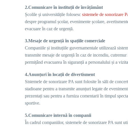
2.Comunicare în instituții de învățământ
Școlile și universitățile folosesc
sistemele de sonorizare 
despre programul școlar, evenimente școlare, avertismente 
evacuare în caz de urgență.
3.Mesaje de urgență în spațiile comerciale
Companiile și instituțiile guvernamentale utilizează siste
transmite mesaje de urgență în caz de incendiu, cutremur sa
permițând evacuarea în siguranță a personalului și a vizitat
4.Anunțuri în locații de divertisment
Sistemele de sonorizare PA sunt folosite în săli de concert
stadioane pentru a transmite anunțuri legate de evenimente
prezentați sau pentru a furniza comentarii în timpul spec
sportive.
5.Comunicare internă în companii
În cadrul companiilor, sistemele de sonorizare PA sunt uti