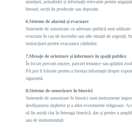
anunțuri, actualizări și informații relevante pentru angaja
birouri, secții de producție sau depozite.
6.Sisteme de alarmă și evacuare
Sistemele de sonorizare cu adresare publică sunt utilizate 
evacuare în caz de incendiu sau alte situații de urgență, 
instrucțiuni pentru evacuarea clădirilor.
7.Mesaje de orientare și informare în spații publice
În locuri precum muzee, parcuri tematice sau grădini zool
PA pot fi folosite pentru a furniza informații despre expona
siguranță.
8.Sisteme de sonorizare în biserici
Sistemele de sonorizare în biserici sunt instrumente import
desfășurarea slujbelor și a altor evenimente religioase. Ac
să fie auziți clar în întreaga biserică, dar și pentru a ampl
sau de instrumentiști.