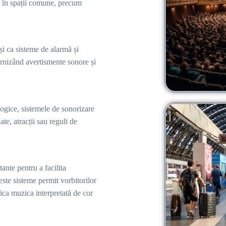
ți în spații comune, precum
și ca sisteme de alarmă și
furnizând avertismente sonore și
ogice, sistemele de sonorizare
te, atracții sau reguli de
ante pentru a facilita
este sisteme permit vorbitorilor
ifica muzica interpretată de cor